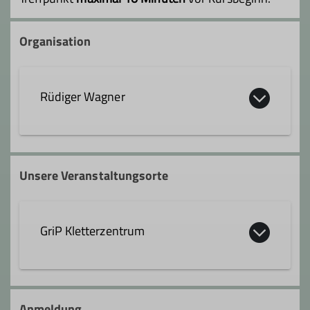
Organisation
Rüdiger Wagner
Qualifikationen
Unsere Veranstaltungsorte
Trainer*in C Sportklettern Breitensport
GriP Kletterzentrum
John-F.-Kennedy-Str. 3
73037 Göppingen
Anmeldung