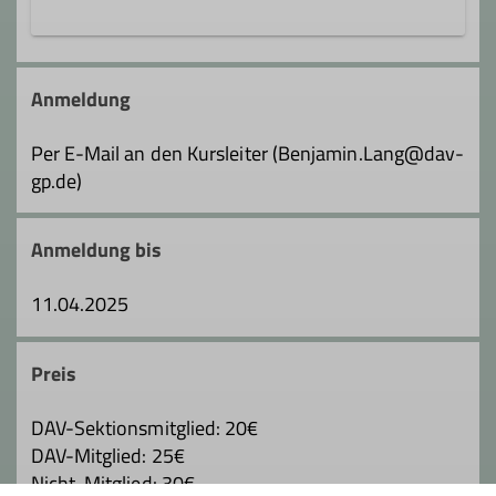
Wanderleiter*in
Wir sind eine Gruppe von Mountainbike-
Begeisterten, die sich regelmäßig für
Anmeldung
Fachübungsleiter*in Mountainbike
Touren in der Region treffen. Die
Organisation findet über eine Whatsapp-
Per E-Mail an den Kursleiter (Benjamin.Lang@dav-
Gruppe statt.
gp.de)
Details
Anmeldung bis
11.04.2025
Preis
DAV-Sektionsmitglied: 20€
DAV-Mitglied: 25€
Nicht-Mitglied: 30€