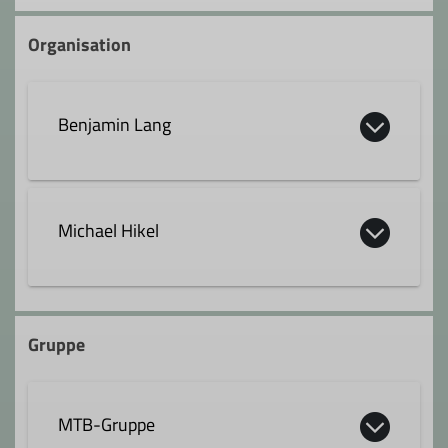
Organisation
Benjamin Lang
benjamin.lang@dav-gp.de
Michael Hikel
Qualifikationen
0159 03069896
Fachübungsleiter*in Mountainbike
Gruppe
michael.hikel@dav-gp.de
MTB-Gruppe
Qualifikationen