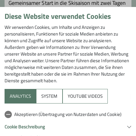
Mit Skitouren und
Gemeinsamer Start in die Skisaison mit zwei Tagen
Schneeschuhwanderungen runden wir
Skifahren im Pitztal, 2 Übernachtungen im
Diese Website verwendet Cookies
den Winter ab.
Ferienhaus Rimls, Anreise Freitag in Kleinbussen
ab Göppingen, Abschluss ca. 15 Uhr Sonntag im
Wir verwenden Cookies, um Inhalte und Anzeigen zu
Pitztal; Liftkarte und Übernachtung sind vor Ort zu
Details
personalisieren, Funktionen für soziale Medien anbieten zu
zahlen
können und Zugriffe auf unsere Website zu analysieren.
Außerdem geben wir Informationen zu Ihrer Verwendung
unserer Website an unsere Partner für soziale Medien, Werbung
und Analysen weiter. Unsere Partner führen diese Informationen
möglicherweise mit weiteren Daten zusammen, die Sie ihnen
bereitgestellt haben oder die sie im Rahmen Ihrer Nutzung der
Dienste gesammelt haben.
Sektion
ANALYTICS
SYSTEM
YOUTUBE VIDEOS
Aktuelles
Akzeptieren (Übertragung von Nutzerdaten und Cookie)
Hilfreiche Links
Cookie Beschreibung