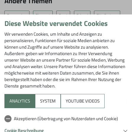
Andere Themen
Bergwandern
Ehrenamt
Event
Fahrrad
Fitte Senioren
Diese Website verwendet Cookies
Hochtouren
Hochtouren-/Wandergruppe
Klettersteig
Wir verwenden Cookies, um Inhalte und Anzeigen zu
Kletterzentrum
Klimaschutz
Kurs
Mountainbike
Natur
personalisieren, Funktionen für soziale Medien anbieten zu
können und Zugriffe auf unsere Website zu analysieren.
News
SAG
SAG
Sektion
SkiAlpinSport
Skitouren
Außerdem geben wir Informationen zu Ihrer Verwendung
unserer Website an unsere Partner für soziale Medien, Werbung
Tour
Tourenbericht
Wandern
und Analysen weiter. Unsere Partner führen diese Informationen
möglicherweise mit weiteren Daten zusammen, die Sie ihnen
bereitgestellt haben oder die sie im Rahmen Ihrer Nutzung der
Dienste gesammelt haben.
Sektion
ANALYTICS
SYSTEM
YOUTUBE VIDEOS
Aktuelles
Akzeptieren (Übertragung von Nutzerdaten und Cookie)
Hilfreiche Links
Cookie Beschreibung