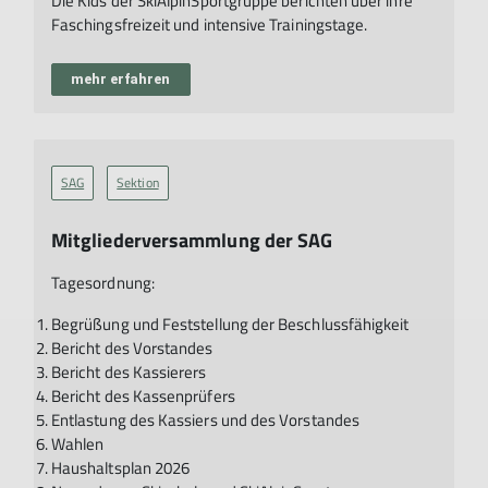
Die Kids der SkiAlpinSportgruppe berichten über ihre
Faschingsfreizeit und intensive Trainingstage.
Neugierig?
Wir freuen uns über Wanderbegleiter,
Tourenideen und Mitwanderer.
mehr erfahren
>> m
ehr erfahren
mehr erfahren
SAG
Sektion
Mitgliederversammlung der SAG
Tagesordnung:
Begrüßung und Feststellung der Beschlussfähigkeit
Bericht des Vorstandes
Bericht des Kassierers
Bericht des Kassenprüfers
Entlastung des Kassiers und des Vorstandes
Wahlen
Haushaltsplan 2026